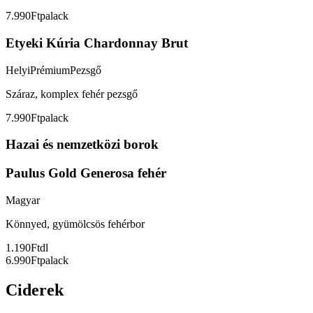
7.990Ft
palack
Etyeki Kúria Chardonnay Brut
Helyi
Prémium
Pezsgő
Száraz, komplex fehér pezsgő
7.990Ft
palack
Hazai és nemzetközi borok
Paulus Gold Generosa fehér
Magyar
Könnyed, gyümölcsös fehérbor
1.190Ft
dl
6.990Ft
palack
Ciderek