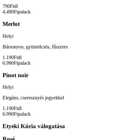
790Ft
dl
4.490Ft
palack
Merlot
Helyi
Bársonyos, gyümölcsös, fűszeres
1.190Ft
dl
6.990Ft
palack
Pinot noir
Helyi
Elegáns, cseresznyés jegyekkel
1.190Ft
dl
6.990Ft
palack
Etyeki Kúria válogatása
Rosé