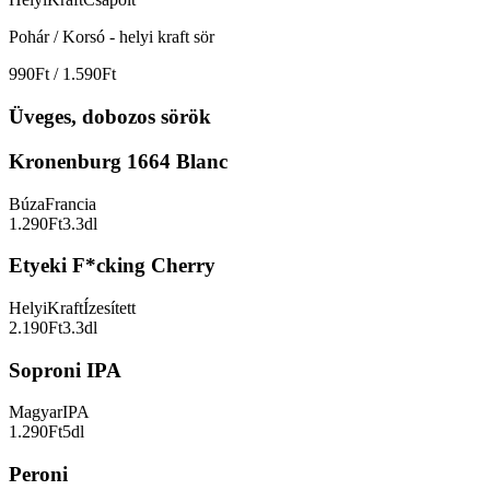
Pohár / Korsó - helyi kraft sör
990Ft / 1.590Ft
Üveges, dobozos sörök
Kronenburg 1664 Blanc
Búza
Francia
1.290Ft
3.3dl
Etyeki F*cking Cherry
Helyi
Kraft
Ízesített
2.190Ft
3.3dl
Soproni IPA
Magyar
IPA
1.290Ft
5dl
Peroni