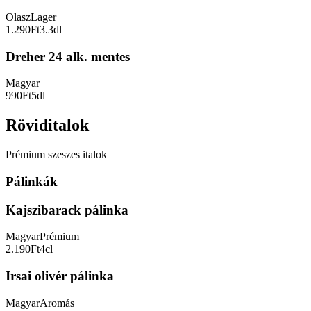
Olasz
Lager
1.290Ft
3.3dl
Dreher 24 alk. mentes
Magyar
990Ft
5dl
Röviditalok
Prémium szeszes italok
Pálinkák
Kajszibarack pálinka
Magyar
Prémium
2.190Ft
4cl
Irsai olivér pálinka
Magyar
Aromás