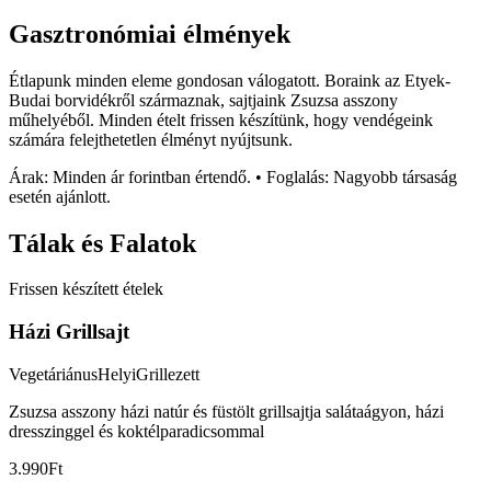
Gasztronómiai élmények
Étlapunk minden eleme gondosan válogatott. Boraink az Etyek-
Budai borvidékről származnak, sajtjaink Zsuzsa asszony
műhelyéből. Minden ételt frissen készítünk, hogy vendégeink
számára felejthetetlen élményt nyújtsunk.
Árak: Minden ár forintban értendő. • Foglalás: Nagyobb társaság
esetén ajánlott.
Tálak és Falatok
Frissen készített ételek
Házi Grillsajt
Vegetáriánus
Helyi
Grillezett
Zsuzsa asszony házi natúr és füstölt grillsajtja salátaágyon, házi
dresszinggel és koktélparadicsommal
3.990Ft