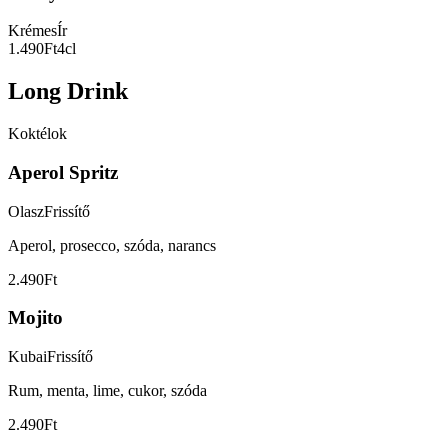
Krémes
Ír
1.490Ft
4cl
Long Drink
Koktélok
Aperol Spritz
Olasz
Frissítő
Aperol, prosecco, szóda, narancs
2.490Ft
Mojito
Kubai
Frissítő
Rum, menta, lime, cukor, szóda
2.490Ft