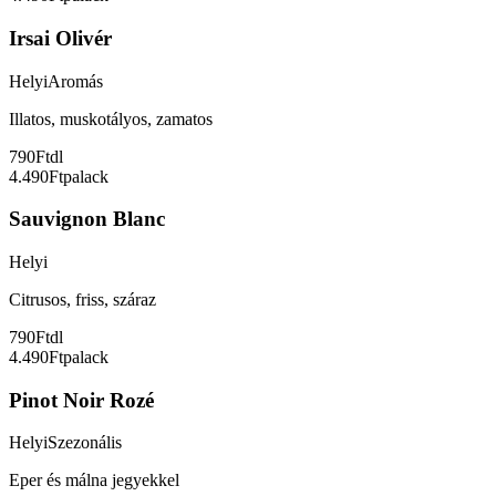
Irsai Olivér
Helyi
Aromás
Illatos, muskotályos, zamatos
790Ft
dl
4.490Ft
palack
Sauvignon Blanc
Helyi
Citrusos, friss, száraz
790Ft
dl
4.490Ft
palack
Pinot Noir Rozé
Helyi
Szezonális
Eper és málna jegyekkel