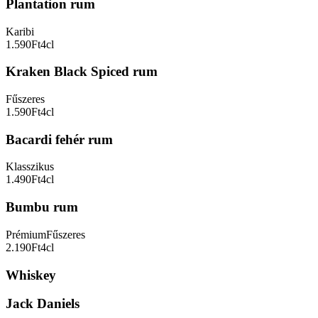
Plantation rum
Karibi
1.590Ft
4cl
Kraken Black Spiced rum
Fűszeres
1.590Ft
4cl
Bacardi fehér rum
Klasszikus
1.490Ft
4cl
Bumbu rum
Prémium
Fűszeres
2.190Ft
4cl
Whiskey
Jack Daniels