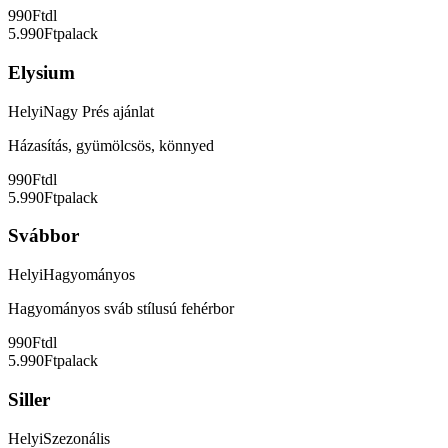
990Ft
dl
5.990Ft
palack
Elysium
Helyi
Nagy Prés ajánlat
Házasítás, gyümölcsös, könnyed
990Ft
dl
5.990Ft
palack
Svábbor
Helyi
Hagyományos
Hagyományos sváb stílusú fehérbor
990Ft
dl
5.990Ft
palack
Siller
Helyi
Szezonális