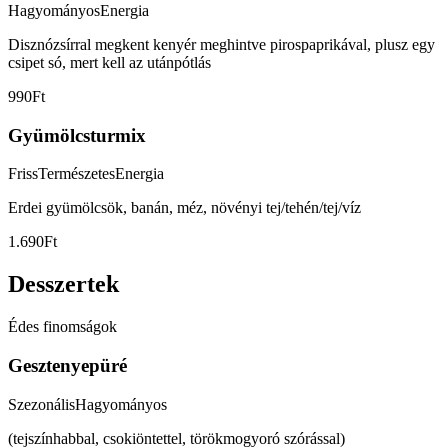
Hagyományos
Energia
Disznózsírral megkent kenyér meghintve pirospaprikával, plusz egy
csipet só, mert kell az utánpótlás
990Ft
Gyümölcsturmix
Friss
Természetes
Energia
Erdei gyümölcsök, banán, méz, növényi tej/tehén/tej/víz
1.690Ft
Desszertek
Édes finomságok
Gesztenyepüré
Szezonális
Hagyományos
(tejszínhabbal, csokiöntettel, törökmogyoró szórással)