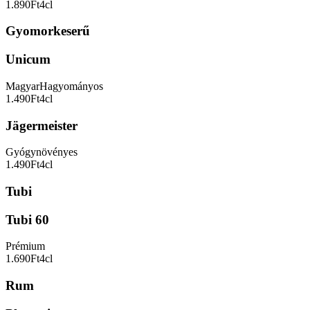
1.890Ft
4cl
Gyomorkeserű
Unicum
Magyar
Hagyományos
1.490Ft
4cl
Jägermeister
Gyógynövényes
1.490Ft
4cl
Tubi
Tubi 60
Prémium
1.690Ft
4cl
Rum