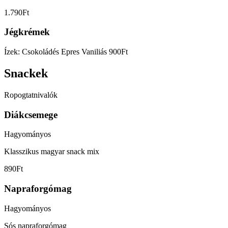
1.790Ft
Jégkrémek
Ízek:
Csokoládés
Epres
Vaniliás
900Ft
Snackek
Ropogtatnivalók
Diákcsemege
Hagyományos
Klasszikus magyar snack mix
890Ft
Napraforgómag
Hagyományos
Sós napraforgómag