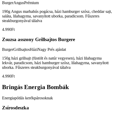
Burger
Angus
Prémium
190g Angus marhahús pogácsa, házi hamburger szósz, cheddar sajt,
saláta, lilahagyma, savanyított uborka, paradicsom. Fűszeres
steakburgonyával tálalva
4.990Ft
Zsuzsa asszony Grillsajtos Burgere
Burger
Grillsajtos
Házi
Nagy Prés ajánlat
150g házi grillsajt (füstölt és natúr vegyesen), házi lilahagyma
lekvár, paradicsom, házi hamburger szósz, lilahagyma, savanyított
uborka. Fűszeres steakburgonyával tálalva
4.990Ft
Bringás Energia Bombák
Energiapótlás kerékpárosoknak
Zsírosdeszka