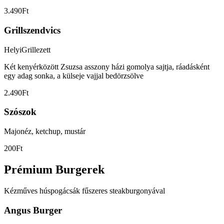
3.490Ft
Grillszendvics
Helyi
Grillezett
Két kenyérközött Zsuzsa asszony házi gomolya sajtja, ráadásként
egy adag sonka, a külseje vajjal bedörzsölve
2.490Ft
Szószok
Majonéz, ketchup, mustár
200Ft
Prémium Burgerek
Kézműves húspogácsák fűszeres steakburgonyával
Angus Burger