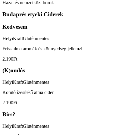
Hazai és nemzetközi borok
Budaprés etyeki Ciderek
Kedvesem
Helyi
Kraft
Gluténmentes
Friss alma aromák és könnyedség jellemzi
2.190Ft
(K)omlós
Helyi
Kraft
Gluténmentes
Komló ízesítésű alma cider
2.190Ft
Birs?
Helyi
Kraft
Gluténmentes