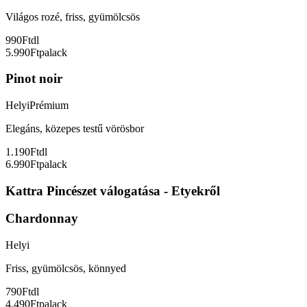
Világos rozé, friss, gyümölcsös
990Ft
dl
5.990Ft
palack
Pinot noir
Helyi
Prémium
Elegáns, közepes testű vörösbor
1.190Ft
dl
6.990Ft
palack
Kattra Pincészet válogatása - Etyekről
Chardonnay
Helyi
Friss, gyümölcsös, könnyed
790Ft
dl
4.490Ft
palack