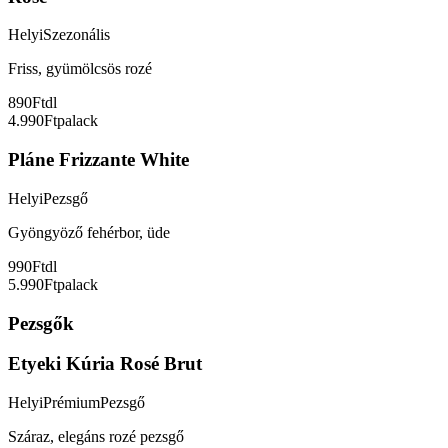
Helyi
Szezonális
Friss, gyümölcsös rozé
890Ft
dl
4.990Ft
palack
Pláne Frizzante White
Helyi
Pezsgő
Gyöngyöző fehérbor, üde
990Ft
dl
5.990Ft
palack
Pezsgők
Etyeki Kúria Rosé Brut
Helyi
Prémium
Pezsgő
Száraz, elegáns rozé pezsgő