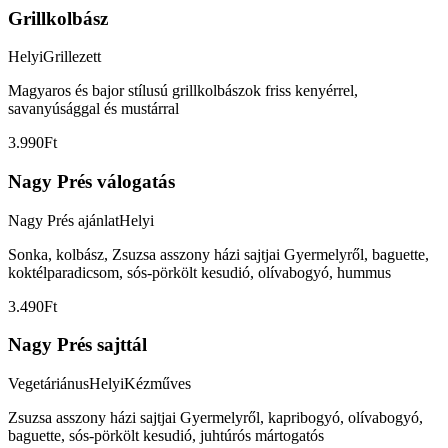
Grillkolbász
Helyi
Grillezett
Magyaros és bajor stílusú grillkolbászok friss kenyérrel,
savanyúsággal és mustárral
3.990Ft
Nagy Prés válogatás
Nagy Prés ajánlat
Helyi
Sonka, kolbász, Zsuzsa asszony házi sajtjai Gyermelyről, baguette,
koktélparadicsom, sós-pörkölt kesudió, olívabogyó, hummus
3.490Ft
Nagy Prés sajttál
Vegetáriánus
Helyi
Kézműves
Zsuzsa asszony házi sajtjai Gyermelyről, kapribogyó, olívabogyó,
baguette, sós-pörkölt kesudió, juhtúrós mártogatós