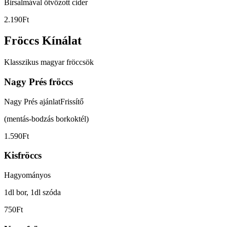
Birsalmával ötvözott cider
2.190Ft
Fröccs Kínálat
Klasszikus magyar fröccsök
Nagy Prés fröccs
Nagy Prés ajánlat
Frissítő
(mentás-bodzás borkoktél)
1.590Ft
Kisfröccs
Hagyományos
1dl bor, 1dl szóda
750Ft