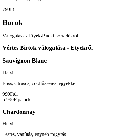
790Ft
Borok
Válogatás az Etyek-Budai borvidékről
Vértes Birtok válogatása - Etyekről
Sauvignon Blanc
Helyi
Friss, citrusos, zöldfűszeres jegyekkel
990Ft
dl
5.990Ft
palack
Chardonnay
Helyi
Testes, vaníliás, enyhén tölgyfás