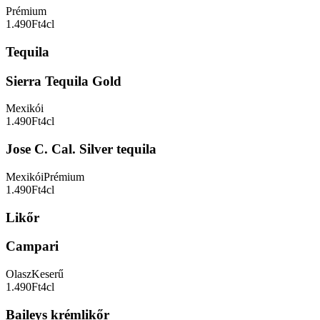
Prémium
1.490Ft
4cl
Tequila
Sierra Tequila Gold
Mexikói
1.490Ft
4cl
Jose C. Cal. Silver tequila
Mexikói
Prémium
1.490Ft
4cl
Likőr
Campari
Olasz
Keserű
1.490Ft
4cl
Baileys krémlikőr