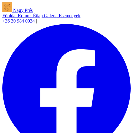
Nagy Prés
Főoldal
Rólunk
Étlap
Galéria
Események
+36 30 984 0934
|