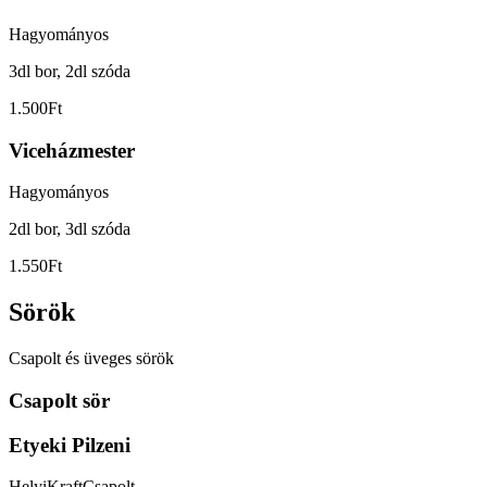
Hagyományos
3dl bor, 2dl szóda
1.500Ft
Viceházmester
Hagyományos
2dl bor, 3dl szóda
1.550Ft
Sörök
Csapolt és üveges sörök
Csapolt sör
Etyeki Pilzeni
Helyi
Kraft
Csapolt